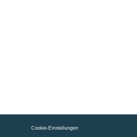
D 42389 Wuppertal
Germany
FON : +49 202 747 9495 0
FAX : +49 202 747 9495 40
info@quma.com
www.quma.com
Cookie-Einstellungen