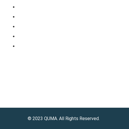
Impressum
AGB
Datenschutz
Versand- & Zahlungsbedingungen
Widerrufsrecht
© 2023 QUMA. All Rights Reserved.