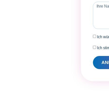
Ich wü
Ich st
AN
QUMA
Preussenstraße 11-13