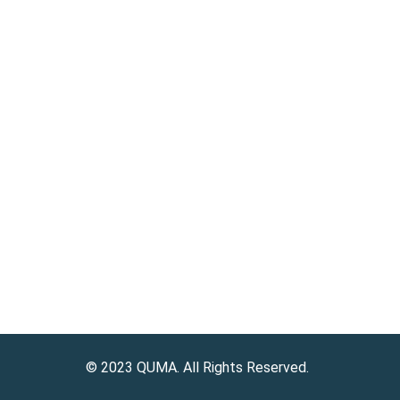
Impressum
AGB
Datenschutz
Versand- & Zahlungsbedingungen
Widerrufsrecht
© 2023 QUMA. All Rights Reserved.