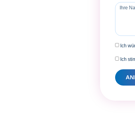
Ich wü
Ich st
AN
QUMA
Preussenstraße 11-13