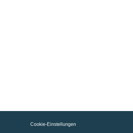
D 42389 Wuppertal
Germany
FON : +49 202 747 9495 0
FAX : +49 202 747 9495 40
info@quma.com
www.quma.com
Cookie-Einstellungen